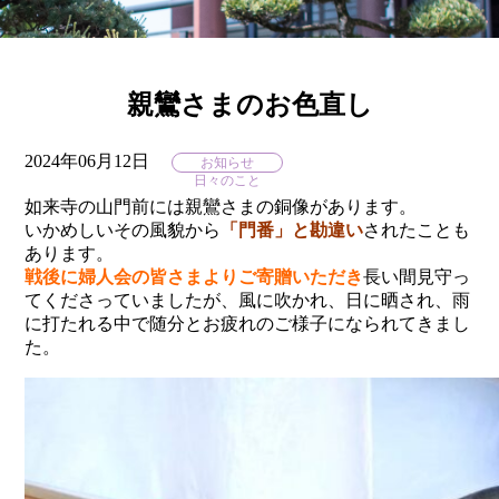
親鸞さまのお色直し
2024年06月12日
お知らせ
日々のこと
如来寺の山門前には親鸞さまの銅像があります。
いかめしいその風貌から
「門番」と勘違い
されたことも
あります。
戦後に婦人会の皆さまよりご寄贈いただき
長い間見守っ
てくださっていましたが、風に吹かれ、日に晒され、雨
に打たれる中で随分とお疲れのご様子になられてきまし
た。