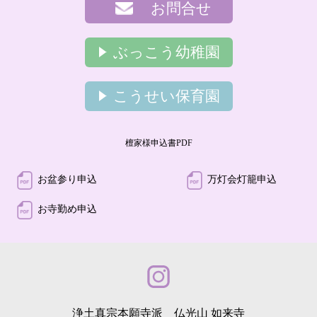
お問合せ
ぶっこう幼稚園
こうせい保育園
檀家様申込書PDF
お盆参り申込
万灯会灯籠申込
お寺勤め申込
浄土真宗本願寺派 仏光山 如来寺