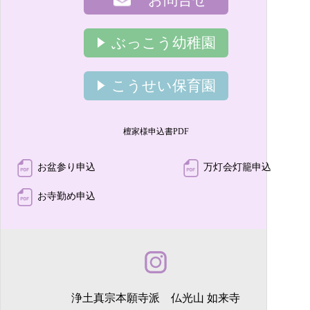
ぶっこう幼稚園
こうせい保育園
檀家様申込書PDF
お盆参り申込
万灯会灯籠申込
お寺勤め申込
浄土真宗本願寺派 仏光山 如来寺