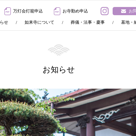
万灯会灯籠申込
お寺勤め申込
お
らせ
如来寺について
葬儀・法事・慶事
墓地・
お知らせ