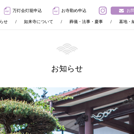
万灯会灯籠申込
お寺勤め申込
お
らせ
如来寺について
葬儀・法事・慶事
墓地・
お知らせ