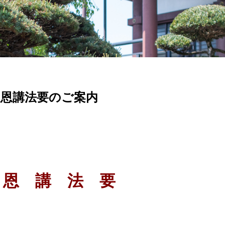
報恩講法要のご案内
 恩 講 法 要