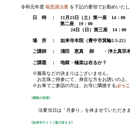
令和元年度
報恩講法要
を下記の要領でお勤めいたし
日 時 ： 11月23日（土）第一座 14：00
第二座 19：00
24日（日）第三座 14：00
場 所 ： 如来寺本院（豊中市箕輪2-5-22）
ご講師 ： 淺田 恵真
師 ・浄土真宗本
ご講題 ： 地獄・極楽は在るか？
※服装などの決まりはございません。
※
お念珠ご持参にて、身近な方をお誘いの上、
※お車でご参詣の方は、お寺に隣接する
ぶっこ
《檀家の皆様》
法要当日は「月参り」を休ませていただき
《如来寺サイトご覧の皆さま》