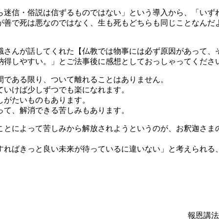
ら迷信・俗説は信ずるものではない」という導入から、「いず
が善で死は悪なのではなく、生も死もどちらも同じことなんだ
職さんが話してくれた【仏教では物事には必ず原因があって、
納得しやすい。」とご法事後に感想としておっしゃってくださ
間である限り、ついて離れることはありません。
ていけば少しずつでも楽になれます。
しがたいものもあります。
って、解消できる苦しみもあります。
ことによって苦しみから解放されようというのが、お釈迦さま
すればきっと良い未来が待っているに違いない」と考えられる
報恩講法