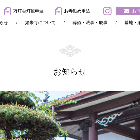
万灯会灯籠申込
お寺勤め申込
お
らせ
如来寺について
葬儀・法事・慶事
墓地・
お知らせ