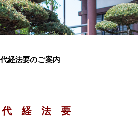
永代経法要のご案内
 代 経 法 要