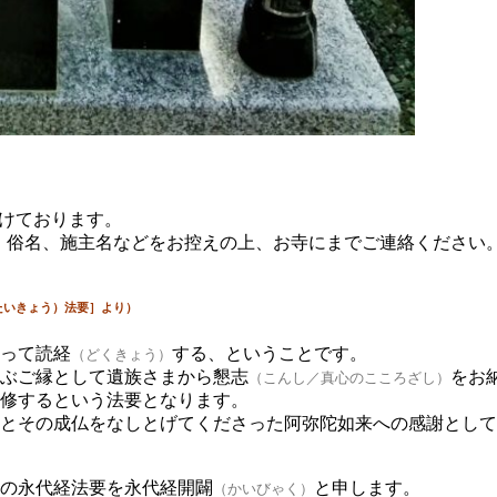
けております。
、俗名、施主名などをお控えの上、お寺にまでご連絡ください
たいきょう）法要］
より）
って読経
する、ということです。
（どくきょう）
ぶご縁として遺族さまから懇志
をお
（こんし／真心のこころざし）
修するという法要となります。
とその成仏をなしとげてくださった阿弥陀如来への感謝として
の永代経法要を永代経開闢
と申します。
（かいびゃく）