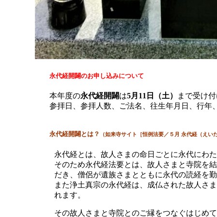
永代経開闢のお申し込みについて
本年度の
永代経開闢
は
5月11日（土）
まで受け付
参拝日、参拝人数、ご法名、往生年月日、行年
永代経開闢とは？
（如来寺サイト
［恒例法要／５月 永代経（えい
永代経とは、故人さまの命日ごとに永代にわた
そのため永代経法要とは、故人さまと寺院を結
だき、僧侶が遺族さまとともに永代の読経を勤
また浄土真宗の永代経は、成仏された故人さま
れます。
その故人さまと寺院とのご縁をつなぐはじめて