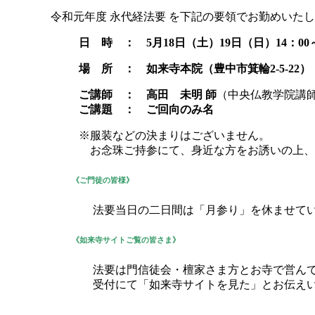
令和元年度 永代経法要 を下記の要領でお勤めいた
日 時 ： 5月18日（土）19日（日）14：00～
場 所 ： 如来寺本院（豊中市箕輪2-5-22）
ご講師 ： 高田 未明
師
（中央仏教学院講
ご講題 ： ご回向のみ名
※服装などの決まりはございません。
※
お念珠ご持参にて、身近な方をお誘いの上、
《ご門徒の皆様》
法要当日の二日間は「月参り」を休ませて
《如来寺サイトご覧の皆さま》
法要は門信徒会・檀家さま方とお寺で営ん
受付にて「如来寺サイトを見た」とお伝え