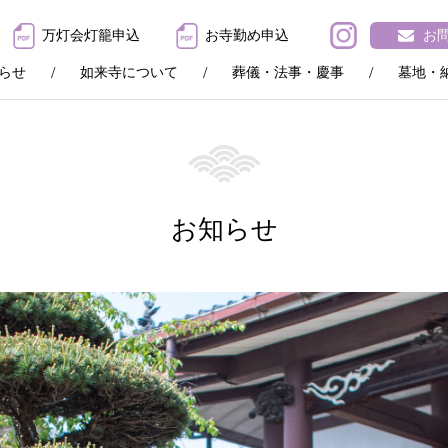
万灯会灯籠申込
お寺勤め申込
お
らせ
如来寺について
葬儀・法事・慶事
墓地・
お知らせ