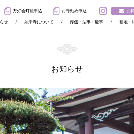
万灯会灯籠申込
お寺勤め申込
お
らせ
如来寺について
葬儀・法事・慶事
墓地・
お知らせ