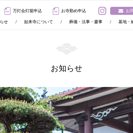
万灯会灯籠申込
お寺勤め申込
お
らせ
如来寺について
葬儀・法事・慶事
墓地・
お知らせ