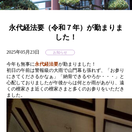
永代経法要（令和７年）が勤まりま
した！
2025年05月23日
お知らせ
今年も無事に
永代経法要
が勤まりました！
初日の午前は警報級の大雨で山門幕も張れず、「お参り
にきてくださるかなぁ」「納骨できるやろか・・・」と
心配しておりましたが午後からは何とか雨があがり、遠
くの檀家さま近くの檀家さまと多くのお参りをいただき
ました。