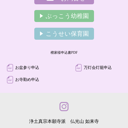
ぶっこう幼稚園
こうせい保育園
檀家様申込書PDF
お盆参り申込
万灯会灯籠申込
お寺勤め申込
浄土真宗本願寺派 仏光山 如来寺