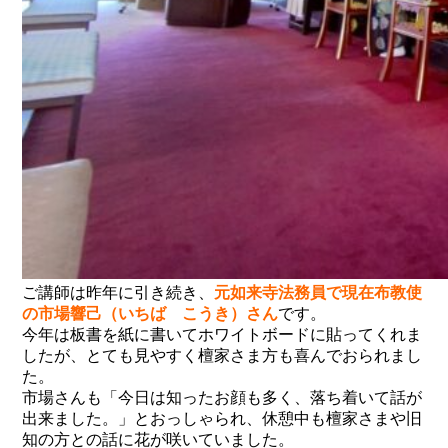
ご講師は昨年に引き続き、
元如来寺法務員で現在布教使
の市場響己（いちば こうき）さん
です。
今年は板書を紙に書いてホワイトボードに貼ってくれま
したが、とても見やすく檀家さま方も喜んでおられまし
た。
市場さんも「今日は知ったお顔も多く、落ち着いて話が
出来ました。」とおっしゃられ、休憩中も檀家さまや旧
知の方との話に花が咲いていました。