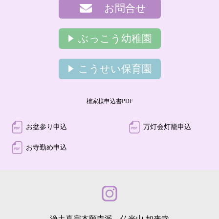
お問合せ
ぶっこう幼稚園
こうせい保育園
檀家様申込書PDF
お盆参り申込
万灯会灯籠申込
お寺勤め申込
浄土真宗本願寺派 仏光山 如来寺