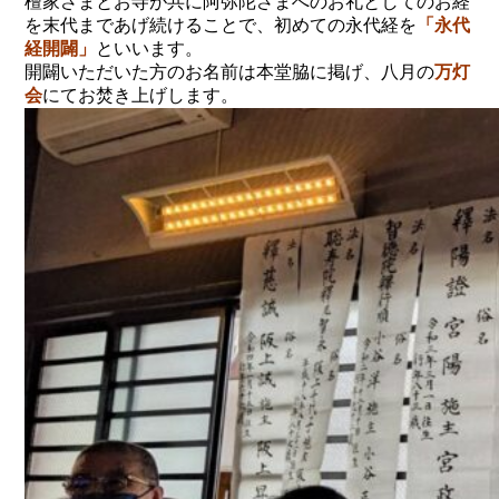
檀家さまとお寺が共に阿弥陀さまへのお礼としてのお経
を末代まであげ続けることで、初めての永代経を
「永代
経開闢」
といいます。
開闢いただいた方のお名前は本堂脇に掲げ、八月の
万灯
会
にてお焚き上げします。