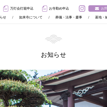
万灯会灯籠申込
お寺勤め申込
お
らせ
如来寺について
葬儀・法事・慶事
墓地・
お知らせ