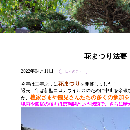
花まつり法要
2022年04月11日
日々のこと
花まつり
今年は三年ぶりに
を開催しました！
過去二年は新型コロナウイルスのために中止を余儀
檀家さまや園児さんたちの多くの参加を
が、
境内や園庭の桜もほぼ満開という状態で、さらに晴